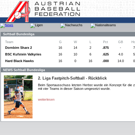
Softball Bundesliga
Team
G
W
L
Pct
GB
H
Dornbirn Sharx 2
16
14
2
.875
-
7
BSC Kufstein Valkyries
16
10
6
.625
4.0
5
Hard Black Hawks
16
0
16
.000
14.0
0
NEWS Softball Bundesliga
2. Liga Fastpitch-Softball - Rückblick
Beim Sportausschuss letzten Herbst wurde ein Konzept für die z
mit vier Teams in dieser Saison umgesetzt wurde.
weiterlesen