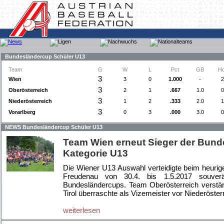
Bundesländercup Schüler U13
Team
G
W
L
Pct
GB
H
3
Wien
3
0
1.000
-
2
3
Oberösterreich
2
1
.667
1.0
0
3
Niederösterreich
1
2
.333
2.0
1
3
Vorarlberg
0
3
.000
3.0
0
NEWS Bundesländercup Schüler U13
Team Wien erneut Sieger der Bunde
Kategorie U13
Die Wiener U13 Auswahl verteidigte beim heurige
Freudenau von 30.4. bis 1.5.2017 souverä
Bundesländercups. Team Oberösterreich verstär
Tirol überraschte als Vizemeister vor Niederöster
weiterlesen