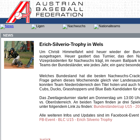
NEWS
Erich-Silverio-Trophy in Wels
Um Christi Himmelfahrt wird heuer wieder der Bu
ausgetragen. Heuer gastiert das Turnier, das den N
Vizepräsidenten für Nachwuchs trägt, im neuen Ballpark i
Teams der Bundesländer, wie jedes Jahr, ein ganz besonde
Welches Bundesland hat die besten Nachwuchs-Cracks
Frage gehen dieses Wochenende gleich vier Landesausw
konnten Team Niederösterreich den Titel holen und auch he
Cubs, Ducks, Grasshoppers und Blue Bats Kandidaten für e
Das Zweitagesturnier startet am Donnerstag um 13:00 U
vs. Oberösterreich. An beiden Tagen finden je drei Spiele
unter folgendem Link zu finden:
Bundesländercup U15 - 2
Alle weiteren Infos und Updates sind im Facebook-Event
FB-Event - BLC U15 - Erich Silverio Trophy
zurück